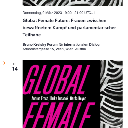
c
n
h
Donnerstag, 9 März 2023 19:00
-
21:00
UTC+1
-
Global Female Future: Frauen zwischen
e
N
bewaffnetem Kampf und parlamentarischer
u
Teilhabe
a
v
n
Bruno Kreisky Forum für internationalen Dialog
Armbrustergasse 15, Wien, Wien, Austria
i
d
g
DI
A
14
a
n
t
s
i
o
i
n
c
h