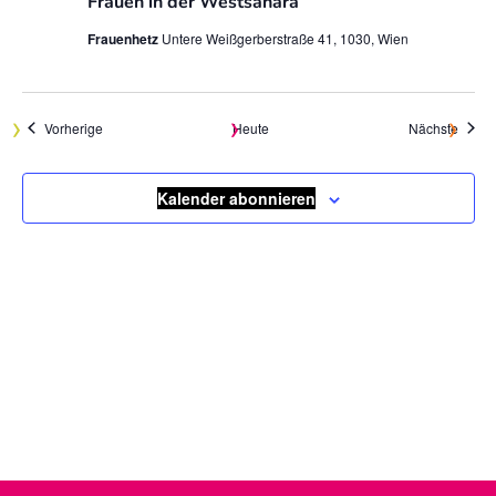
Frauen in der Westsahara
Frauenhetz
Untere Weißgerberstraße 41, 1030, Wien
Veranstaltungen
Veran
Vorherige
Heute
Nächste
Kalender abonnieren