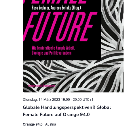
t
e
n
,
N
a
v
i
g
a
Dienstag, 14 März 2023 19:00
-
20:00
UTC+1
Globale Handlungsperspektiven?! Global
t
Female Future auf Orange 94.0
i
Orange 94.0
, Austria