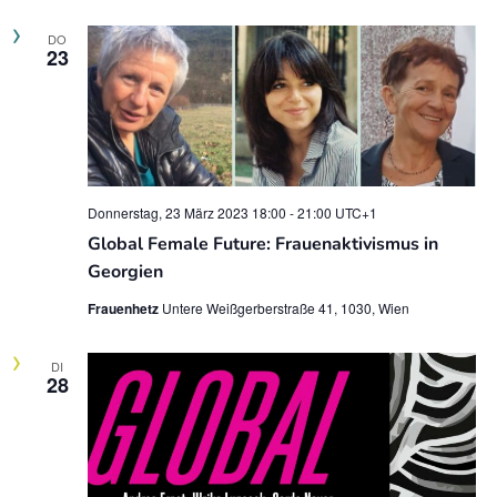
o
DO
n
23
Donnerstag, 23 März 2023 18:00
-
21:00
UTC+1
Global Female Future: Frauenaktivismus in
Georgien
Frauenhetz
Untere Weißgerberstraße 41, 1030, Wien
DI
28