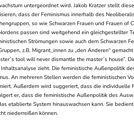
wachstum untergeordnet wird. Jakob Kratzer stellt dies
isieren, dass der Feminismus innerhalb des Neoliberal
hengruppen, so wie Schwarzen Frauen und Frauen of Col
ordens passen sind weitgehend ein gleichgestellter Tei
feministischen Strömungen sowie auch dem Schwarzen Fe
 Gruppen, z.B. Migrant_innen zu „den Anderen“ gemach
ter´s tool will never dismantle the master´s house”. Dies
en Inhaltsanalyse zieht. Die feministische Außenpoliti
mus. An mehreren Stellen werden die feministischen Vo
iert. Außerdem wird suggeriert, dass die individuelle 
olgert er, dass die feministische Außenpolitik des Aus
das etablierte System hinauswachsen kann. Sie bedient
cht niederreißen können.