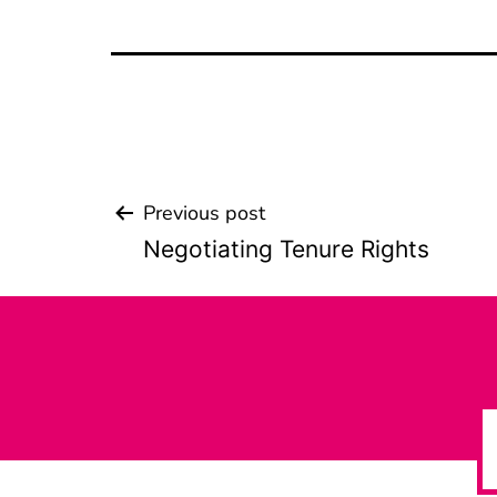
Previous post
Beitrags-
Negotiating Tenure Rights
Navigation