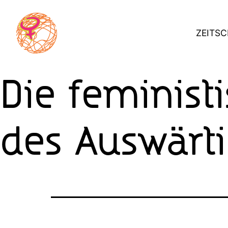
Skip
to
ZEITSC
content
Die feminist
des Auswärt