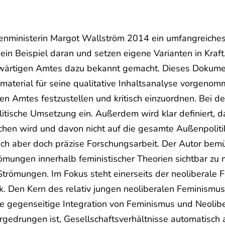
ministerin Margot Wallström 2014 ein umfangreiches K
 ein Beispiel daran und setzen eigene Varianten in Kra
swärtigen Amtes dazu bekannt gemacht. Dieses Dokume
material für seine qualitative Inhaltsanalyse vorgenom
n Amtes festzustellen und kritisch einzuordnen. Bei de
politische Umsetzung ein. Außerdem wird klar definiert, 
hen wird und davon nicht auf die gesamte Außenpolitik
ch aber doch präzise Forschungsarbeit. Der Autor bemüh
mungen innerhalb feministischer Theorien sichtbar zu m
trömungen. Im Fokus steht einerseits der neoliberale 
k. Den Kern des relativ jungen neoliberalen Feminismus
ese gegenseitige Integration von Feminismus und Neolib
vorgedrungen ist, Gesellschaftsverhältnisse automatisc