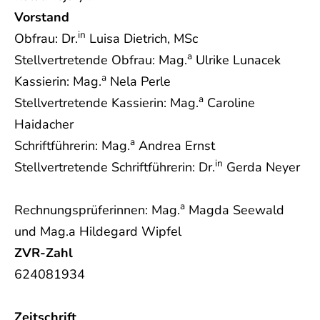
Vorstand
in
Obfrau: Dr.
Luisa Dietrich, MSc
a
Stellvertretende Obfrau: Mag.
Ulrike Lunacek
a
Kassierin: Mag.
Nela Perle
a
Stellvertretende Kassierin: Mag.
Caroline
Haidacher
a
Schriftführerin: Mag.
Andrea Ernst
in
Stellvertretende Schriftführerin: Dr.
Gerda Neyer
a
Rechnungsprüferinnen: Mag.
Magda Seewald
und Mag.a Hildegard Wipfel
ZVR-Zahl
624081934
Zeitschrift