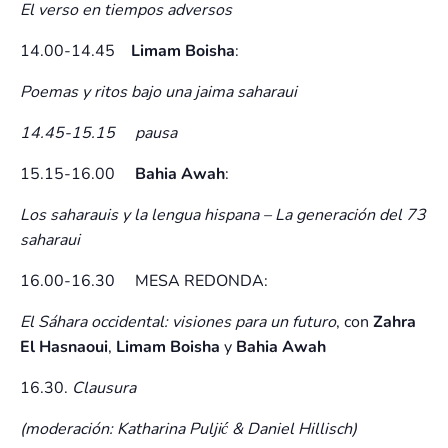
El verso en tiempos adversos
14.00-14.45
Limam Boisha
:
Poemas y ritos bajo una jaima saharaui
14.45-15.15 pausa
15.15-16.00
Bahia Awah
:
Los saharauis y la lengua hispana – La generación del 73
saharaui
16.00-16.30 MESA REDONDA:
El Sáhara occidental: visiones para un futuro
, con
Zahra
El Hasnaoui
,
Limam Boisha
y
Bahia Awah
16.30.
Clausura
(moderación: Katharina Puljić & Daniel Hillisch)