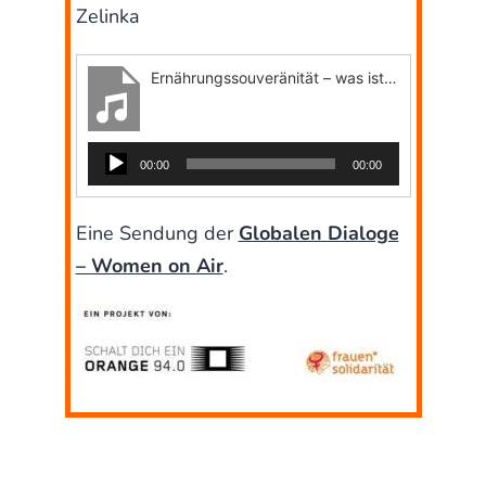
Zelinka
Ernährungssouveränität – was ist das?
A
00:00
00:00
u
d
i
Eine Sendung der
Globalen Dialoge
o
– Women on Air
.
-
P
l
a
y
e
r