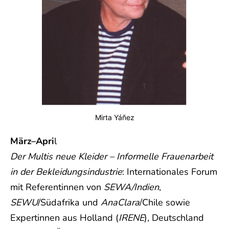
Mirta Yáñez
März–Apri
l
Der Multis neue Kleider – Informelle Frauenarbeit
in der Bekleidungsindustrie
: Internationales Forum
mit Referentinnen von
SEWA/Indien
,
SEWU
/Südafrika und
AnaClara
/Chile sowie
Expertinnen aus Holland (
IRENE
), Deutschland