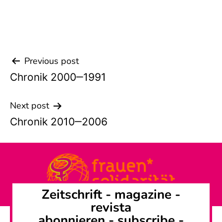
Previous post
Beitrags-
Chronik 2000‒1991
Navigation
Next post
Chronik 2010‒2006
Zeitschrift -
magazine
-
revista
abonnieren
-
subscribe
-