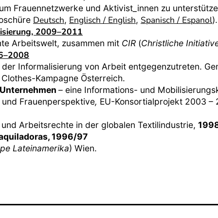
um Frauennetzwerke und Aktivist_innen zu unterstütz
Deutsch
Englisch / English
Spanisch / Espanol
roschüre
,
,
).
lisierung, 2009–2011
te Arbeitswelt, zusammen mit
CIR
(
Christliche Initiati
06–2008
 der Informalisierung von Arbeit entgegenzutreten. G
n Clothes-Kampagne Österreich.
le Unternehmen
– eine Informations- und Mobilisierungs
 und Frauenperspektive
,
EU-Konsortialprojekt 2003 –
und Arbeitsrechte in der globalen Textilindustrie,
199
aquiladoras, 1996/97
ppe Lateinamerika
) Wien.