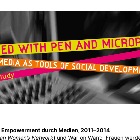
nd Empowerment durch Medien, 2011–2014
can Women’s Network
) und War on Want: Frauen werden