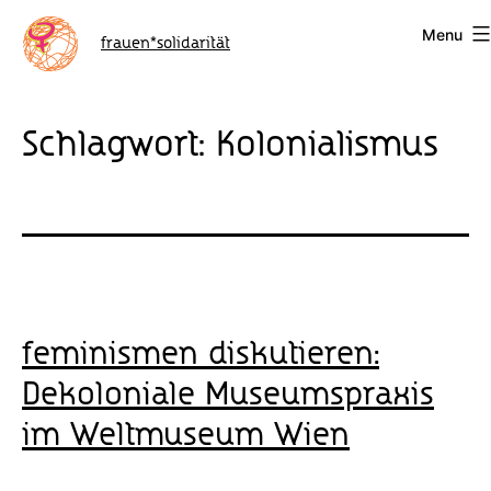
Skip
Menu
to
frauen*solidarität
content
Schlagwort:
Kolonialismus
feminismen diskutieren:
Dekoloniale Museumspraxis
im Weltmuseum Wien