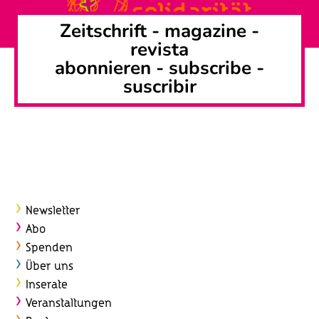
S
h
Zeitschrift -
magazine
-
t
u
revista
e
c
abonnieren
-
subscribe
-
n
suscribir
h
-
e
N
u
a
v
n
i
d
g
Newsletter
A
a
Abo
n
Spenden
t
Über uns
s
i
Inserate
o
i
Veranstaltungen
n