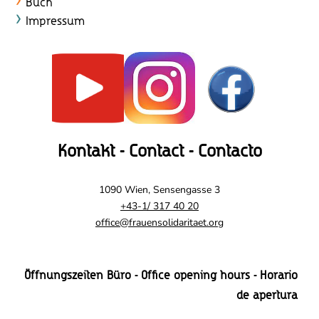
c
Buch
Impressum
h
t
e
n
,
Kontakt - Contact - Contacto
N
a
1090 Wien, Sensengasse 3
+43-1/ 317 40 20
v
office@frauensolidaritaet.org
i
g
Öffnungszeiten Büro - Office opening hours - Horario
a
de apertura