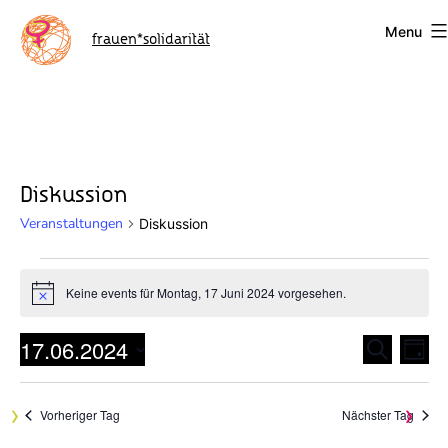
Skip
Menu
to
frauen*solidarität
content
Diskussion
Veranstaltungen
Diskussion
Veranstaltungen
Keine events für Montag, 17 Juni 2024 vorgesehen.
Notice
for
17.06.2024
Montag,
Suche
V
V
Tag
Datum
e
17
e
wählen.
r
Vorheriger Tag
Nächster Tag
Juni
r
a