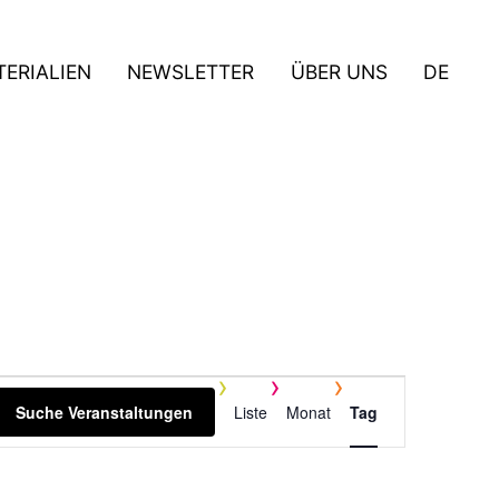
ERIALIEN
NEWSLETTER
ÜBER UNS
DE
V
Suche Veranstaltungen
Liste
Monat
Tag
e
r