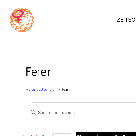
Skip
to
ZEITSC
content
Feier
Veranstaltungen
Feier
Veranstaltungen
V
Bitte
Schlüsselwort
for
e
eingeben.
Suche