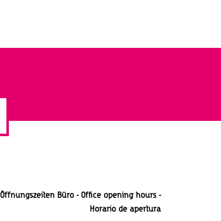
c
h
t
e
n
-
N
a
v
i
g
a
Öffnungszeiten Büro - Office opening hours -
t
Horario
de apertura