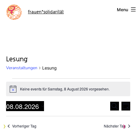
Skip
Menu
to
frauen*solidarität
content
Lesung
Veranstaltungen
Lesung
Veranstaltungen
Keine events für Samstag, 8 August 2026 vorgesehen.
Notice
for
08.08.2026
Samstag,
Suche
V
V
Tag
Datum
e
8
e
wählen.
r
Vorheriger Tag
Nächster Tag
August
r
a