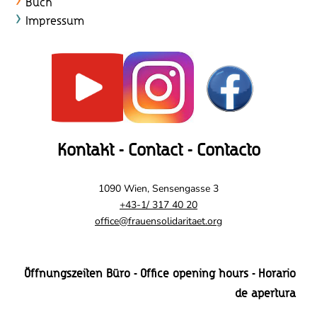
c
Buch
Impressum
h
t
e
n
,
Kontakt - Contact - Contacto
N
a
1090 Wien, Sensengasse 3
+43-1/ 317 40 20
v
office@frauensolidaritaet.org
i
g
Öffnungszeiten Büro - Office opening hours - Horario
a
de apertura