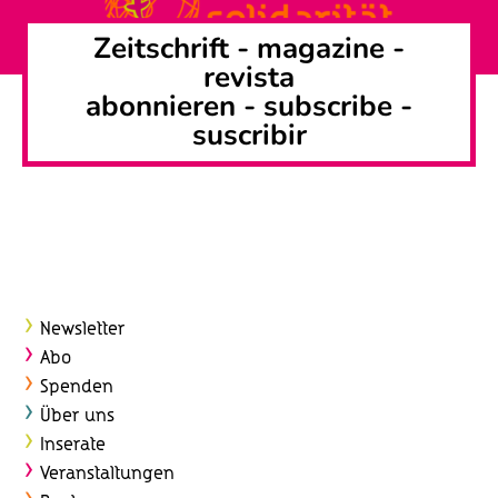
S
h
Zeitschrift -
magazine
-
t
u
revista
e
c
abonnieren
-
subscribe
-
n
suscribir
h
-
e
N
u
a
v
n
i
d
g
Newsletter
A
a
Abo
n
Spenden
t
Über uns
s
i
Inserate
o
i
Veranstaltungen
n