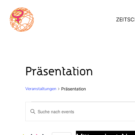
Skip
to
ZEITSC
content
Präsentation
Veranstaltungen
Präsentation
Veranstaltungen
V
Bitte
Schlüsselwort
for
e
eingeben.
Suche