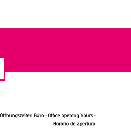
c
h
t
e
n
-
N
a
v
i
g
a
Öffnungszeiten Büro - Office opening hours -
t
Horario
de apertura