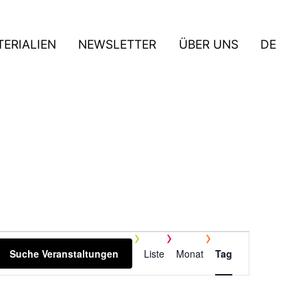
ERIALIEN
NEWSLETTER
ÜBER UNS
DE
V
Suche Veranstaltungen
Liste
Monat
Tag
e
r