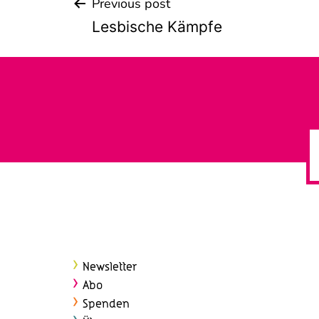
Previous post
Beitrags-
Lesbische Kämpfe
Navigation
Newsletter
Abo
Spenden